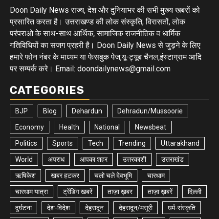
Doon Daily News राज्य, देश और दुनियाभर की सभी मुख्य खबरों को
प्रसारित करता है। उत्तराखण्ड की लोक संस्कृति, विरासतों, लोक
परंपराओ के साथ-साथ आर्थिक, सामाजिक राजनीतिक व धार्मिक
गतिविधियों का सजग प्रहरी है। Doon Daily News से जुड़ने के लिए
हमारे फोन नंबर के माध्यम या फेसबुक पेज,यू-ट्यूब चैनल,इंस्टाग्राम आदि
पर सम्पर्क करे। Email: doondailynews@gmail.com
CATEGORIES
BJP
Blog
Dehardun
Dehradun/Mussoorie
Economy
Health
National
Newsbeat
Politics
Sports
Tech
Trending
Uttarakhand
World
अपराध
आपका शहर
उत्तरकाशी
उत्तराखंड
ऋषिकेश
खबर हटकर
चलो चले देवभूमि
चारधाम
चारधाम यात्रा
ट्रेंडिंग खबरें
ताज़ा ख़बर
ताज़ा ख़बरें
दिल्ली
दुर्घटना
देश-विदेश
देहरादून
देहरादून/मसूरी
धर्म-संस्कृति