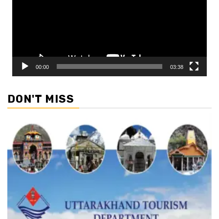
00:00
03:38
DON'T MISS