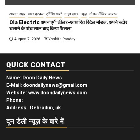
आपका शहर
खबर हटकर
ट्रेंडिंग खबरें
ताज़ा ख़बर
न्यूज़
सोशल मीडिया वायरल
Ola Electric अपनाएगी डीलर-आधारित रिटेल मॉडल, अपने स्टोर
चलाने के पांच साल बाद किया फैसला
August 7, 2026
Yoshita Pandey
QUICK CONTACT
Name: Doon Daily News
E-Mail: doondailynews@gmail.com
Website: www.doondailynews.com
Phone:
Address: Dehradun, uk
दून डेली न्यूज़ के बारे में