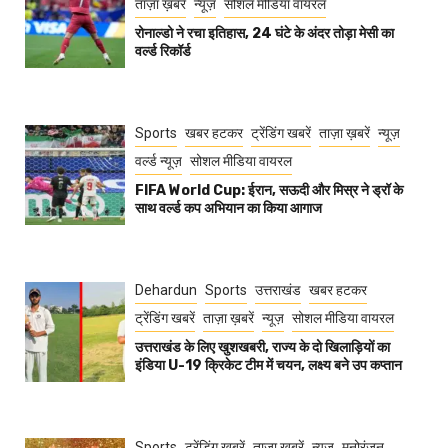
ताज़ा ख़बरें
न्यूज़
सोशल मीडिया वायरल
रोनाल्डो ने रचा इतिहास, 24 घंटे के अंदर तोड़ा मेसी का
वर्ल्ड रिकॉर्ड
Sports
खबर हटकर
ट्रेंडिंग खबरें
ताज़ा ख़बरें
न्यूज़
वर्ल्ड न्यूज़
सोशल मीडिया वायरल
FIFA World Cup: ईरान, सऊदी और मिस्र ने ड्रॉ के
साथ वर्ल्ड कप अभियान का किया आगाज
Dehardun
Sports
उत्तराखंड
खबर हटकर
ट्रेंडिंग खबरें
ताज़ा ख़बरें
न्यूज़
सोशल मीडिया वायरल
उत्तराखंड के लिए खुशखबरी, राज्य के दो खिलाड़ियों का
इंडिया U-19 क्रिकेट टीम में चयन, लक्ष्य बने उप कप्तान
Sports
ट्रेंडिंग खबरें
ताज़ा ख़बरें
न्यूज़
मनोरंजन