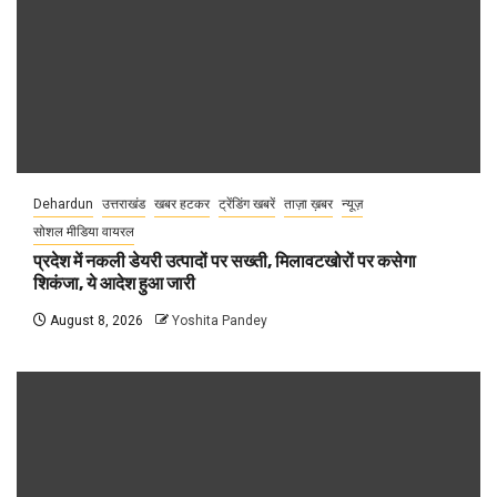
Dehardun
उत्तराखंड
खबर हटकर
ट्रेंडिंग खबरें
ताज़ा ख़बर
न्यूज़
सोशल मीडिया वायरल
प्रदेश में नकली डेयरी उत्पादों पर सख्ती, मिलावटखोरों पर कसेगा
शिकंजा, ये आदेश हुआ जारी
August 8, 2026
Yoshita Pandey