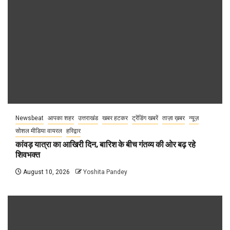
Newsbeat
आपका शहर
उत्तराखंड
खबर हटकर
ट्रेंडिंग खबरें
ताज़ा ख़बर
न्यूज़
सोशल मीडिया वायरल
हरिद्वार
कांवड़ यात्रा का आखिरी दिन, बारिश के बीच गंतव्य की ओर बढ़ रहे
शिवभक्त
August 10, 2026
Yoshita Pandey