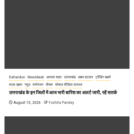
Dehardun
Newsbeat
आपका शहर
उत्तराखंड
खबर हटकर
ट्रेंडिंग खबरें
ताज़ा ख़बर
न्यूज़
मनोरंजन
मौसम
सोशल मीडिया वायरल
उत्तराखंड के इन जिलों में आज भारी बारिश का अलर्ट जारी, रहें सतर्क
August 10, 2026
Yoshita Pandey