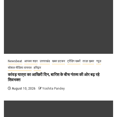
Newsbeat
आपका शहर
उत्तराखंड
खबर हटकर
ट्रेंडिंग खबरें
ताज़ा ख़बर
न्यूज़
सोशल मीडिया वायरल
हरिद्वार
कांवड़ यात्रा का आखिरी दिन, बारिश के बीच गंतव्य की ओर बढ़ रहे
शिवभक्त
August 10, 2026
Yoshita Pandey