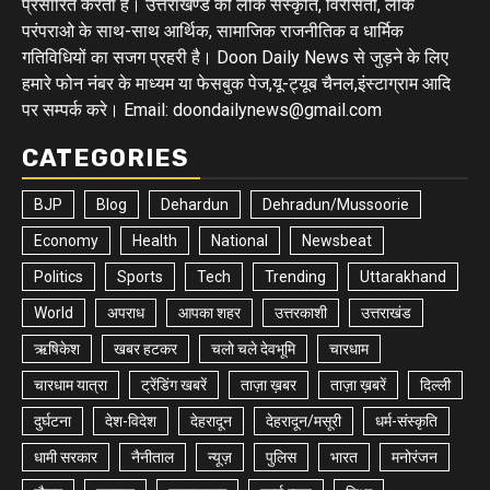
प्रसारित करता है। उत्तराखण्ड की लोक संस्कृति, विरासतों, लोक
परंपराओ के साथ-साथ आर्थिक, सामाजिक राजनीतिक व धार्मिक
गतिविधियों का सजग प्रहरी है। Doon Daily News से जुड़ने के लिए
हमारे फोन नंबर के माध्यम या फेसबुक पेज,यू-ट्यूब चैनल,इंस्टाग्राम आदि
पर सम्पर्क करे। Email: doondailynews@gmail.com
CATEGORIES
BJP
Blog
Dehardun
Dehradun/Mussoorie
Economy
Health
National
Newsbeat
Politics
Sports
Tech
Trending
Uttarakhand
World
अपराध
आपका शहर
उत्तरकाशी
उत्तराखंड
ऋषिकेश
खबर हटकर
चलो चले देवभूमि
चारधाम
चारधाम यात्रा
ट्रेंडिंग खबरें
ताज़ा ख़बर
ताज़ा ख़बरें
दिल्ली
दुर्घटना
देश-विदेश
देहरादून
देहरादून/मसूरी
धर्म-संस्कृति
धामी सरकार
नैनीताल
न्यूज़
पुलिस
भारत
मनोरंजन