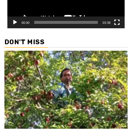
00:00
03:38
DON'T MISS