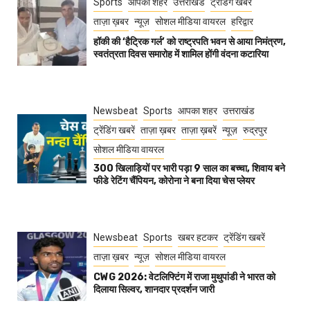
Sports
आपका शहर
उत्तराखंड
ट्रेंडिंग खबरें
ताज़ा ख़बर
न्यूज़
सोशल मीडिया वायरल
हरिद्वार
हॉकी की ‘हैट्रिक गर्ल’ को राष्ट्रपति भवन से आया निमंत्रण,
स्वतंत्रता दिवस समारोह में शामिल होंगी वंदना कटारिया
Newsbeat
Sports
आपका शहर
उत्तराखंड
ट्रेंडिंग खबरें
ताज़ा ख़बर
ताज़ा ख़बरें
न्यूज़
रुद्रपुर
सोशल मीडिया वायरल
300 खिलाड़ियों पर भारी पड़ा 9 साल का बच्चा, शिवाय बने
फीडे रेटिंग चैंपियन, कोरोना ने बना दिया चेस प्लेयर
Newsbeat
Sports
खबर हटकर
ट्रेंडिंग खबरें
ताज़ा ख़बर
न्यूज़
सोशल मीडिया वायरल
CWG 2026: वेटलिफ्टिंग में राजा मुथुपांडी ने भारत को
दिलाया सिल्वर, शानदार प्रदर्शन जारी