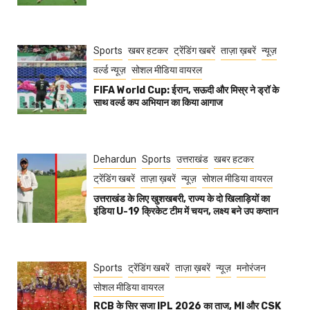
Sports
खबर हटकर
ट्रेंडिंग खबरें
ताज़ा ख़बरें
न्यूज़
वर्ल्ड न्यूज़
सोशल मीडिया वायरल
FIFA World Cup: ईरान, सऊदी और मिस्र ने ड्रॉ के
साथ वर्ल्ड कप अभियान का किया आगाज
Dehardun
Sports
उत्तराखंड
खबर हटकर
ट्रेंडिंग खबरें
ताज़ा ख़बरें
न्यूज़
सोशल मीडिया वायरल
उत्तराखंड के लिए खुशखबरी, राज्य के दो खिलाड़ियों का
इंडिया U-19 क्रिकेट टीम में चयन, लक्ष्य बने उप कप्तान
Sports
ट्रेंडिंग खबरें
ताज़ा ख़बरें
न्यूज़
मनोरंजन
सोशल मीडिया वायरल
RCB के सिर सजा IPL 2026 का ताज, MI और CSK